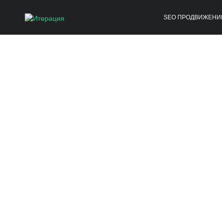
SEO ПРОДВИЖЕНИ