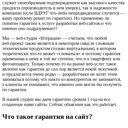
служит своеобразным подтверждением как высокого качества
продукта (производитель в нем уверен), так и надежности
компании (если ВДРУГ
что-либо
непредвиденное случится —
вашу проблему решат по гарантии). Но применимо ли
понятие гарантии к услуге разработки
веб-сайтов
и что
именно оно подразумевает?
Мы —
веб-студия
«Итерация» — считаем, что любой
веб-проект
также является в некотором смысле сложным
техническим продуктом (только виртуальным), в котором
теоретически
что-то
может «сломаться» и поэтому гарантия
применима к нему в той же степени, что и к смартфону или
фотоаппарату. Только
почему-то
на рынке
веб-услуг
такое
явление как гарантия до сих пор является некой экзотикой
и предлагается очень редко — разработчики не хотят этим
заниматься потому что никто из конкурентов не занимается,
а клиенты не понимают, что именно они могли бы получить
по гарантии.
В нашей студии мы даем гарантию сроком 1 год на все
созданные нами сайты. Сейчас объясним как это работает.
Что такое гарантия на сайт?