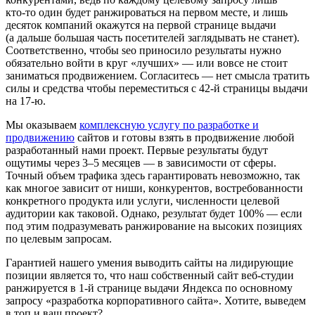
кто-то
один будет ранжироваться на первом месте, и лишь
десяток компаний окажутся на первой странице выдачи
(а дальше большая часть посетителей заглядывать не станет).
Соответственно, чтобы seo приносило результаты нужно
обязательно войти в круг «лучших» — или вовсе не стоит
заниматься продвижением. Согласитесь — нет смысла тратить
силы и средства чтобы переместиться с
42-й
страницы выдачи
на
17-ю
.
Мы оказываем
комплексную услугу по разработке и
продвижению
сайтов и готовы взять в продвижение любой
разработанный нами проект. Первые результаты будут
ощутимы через 3–5 месяцев — в зависимости от сферы.
Точный объем трафика здесь гарантировать невозможно, так
как многое зависит от ниши, конкурентов, востребованности
конкретного продукта или услуги, численности целевой
аудитории как таковой. Однако, результат будет 100% — если
под этим подразумевать ранжирование на высоких позициях
по целевым запросам.
Гарантией нашего умения выводить сайты на лидирующие
позиции является то, что наш собственный сайт
веб-студии
ранжируется в
1-й
странице выдачи Яндекса по основному
запросу «разработка корпоративного сайта». Хотите, выведем
в топ и ваш проект?